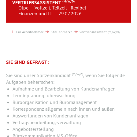
VERTRIEBSASSISTENT
(M/W/D)
Team
Olpe
Vollzeit, Teilzeit - flexibel
Finanzen und IT
29.07.2026
Kontakt
Für Arbeitnehmer
Stellenmarkt
Vertriebsassistent (m/w/d)
Karriere
Login
SIE SIND GEFRAGT:
(m/w/d)
Sie sind unser Spitzenkandidat
, wenn Sie folgende
Aufgaben beherrschen:
Aufnahme und Bearbeitung von Kundenanfragen
Terminplanung,-überwachung
Büroorganisation und Büromanagement
Korrespondenz allgemein nach innen und außen
Auswertungen von Kundenanfragen
Vertragsbearbeitung,-verwaltung
Angebotserstellung
Bürokommunikation MS-Office