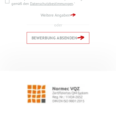
gemäß den
Datenschutzbestimmungen
.
*
BEWERBUNG ABSENDEN
Weitere Angaben
oder
BEWERBUNG ABSENDEN
Zurück
Zurück
Weiter