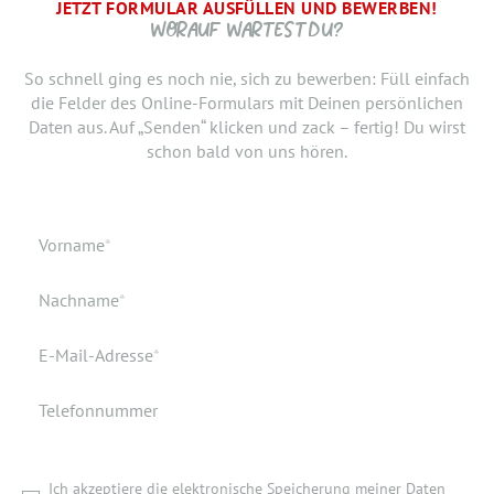
JETZT FORMULAR AUSFÜLLEN UND BEWERBEN!
BRAUCHEN WIR NOCH ...
SCHRITT.
DANKE, WIR FREUEN UNS AUF DICH UND MELDEN UNS
WORAUF WARTEST DU?
SCHNELLSTMÖGLICH.
Jetzt musst du uns nur noch verraten, ab wann Du bereit
So schnell ging es noch nie, sich zu bewerben: Füll einfach
bist, den neuen Job anzutreten. Du möchtest Deiner
die Felder des Online-Formulars mit Deinen persönlichen
Bewerbung doch noch einen Lebenslauf oder ein anderes
Daten aus. Auf „Senden“ klicken und zack – fertig! Du wirst
Dokument hinzufügen? Hier kannst Du es hochladen.
schon bald von uns hören.
Geburtsdatum
Verfügbar ab
Pflichtfeld
Vorname
*
Geburtsort
Dokumente
Pflichtfeld
Nachname
*
Wohnort
Pflichtfeld
E-Mail-Adresse
*
Telefonnummer
Ich akzeptiere die elektronische Speicherung meiner Daten
gemäß den
Datenschutzbestimmungen
.
*
Ich akzeptiere die elektronische Speicherung meiner Daten
ZURÜCK ZUR STARTSEITE