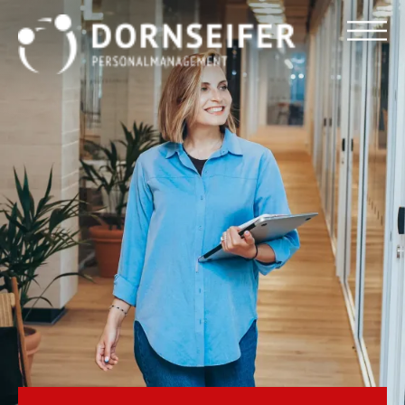
Für Arbeitnehmer
Für Unternehmen
Dornseifer DNA
Referenzen
Stellenmarkt
Blog