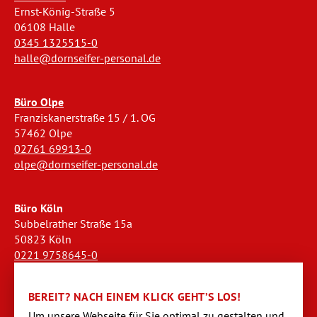
Ernst-König-Straße 5
06108 Halle
0345 1325515-0
halle@dornseifer-personal.de
Büro Olpe
Franziskanerstraße 15 / 1. OG
57462 Olpe
02761 69913-0
olpe@dornseifer-personal.de
Büro Köln
Subbelrather Straße 15a
50823 Köln
0221 9758645-0
koeln@dornseifer-personal.de
BEREIT? NACH EINEM KLICK GEHT’S LOS!
Büro Stendal
Um unsere Webseite für Sie optimal zu gestalten und