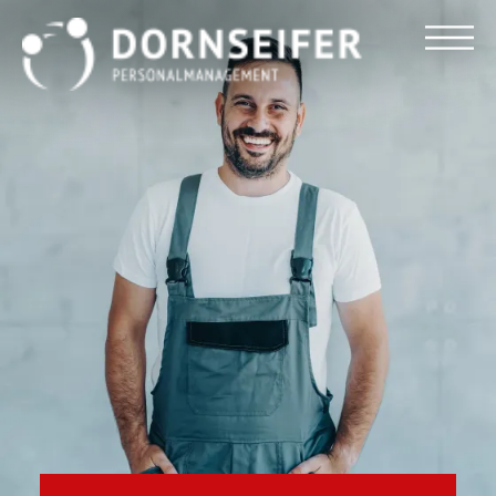
Für Arbeitnehmer
Für Unternehmen
Dornseifer DNA
Referenzen
Stellenmarkt
Blog