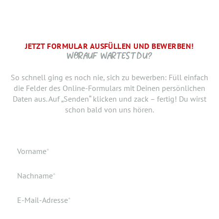
JETZT FORMULAR AUSFÜLLEN UND BEWERBEN!
BRAUCHEN WIR NOCH ...
SCHRITT.
DANKE, WIR FREUEN UNS AUF DICH UND MELDEN UNS
WORAUF WARTEST DU?
SCHNELLSTMÖGLICH.
Jetzt musst du uns nur noch verraten, ab wann Du bereit
So schnell ging es noch nie, sich zu bewerben: Füll einfach
bist, den neuen Job anzutreten. Du möchtest Deiner
die Felder des Online-Formulars mit Deinen persönlichen
Bewerbung doch noch einen Lebenslauf oder ein anderes
Daten aus. Auf „Senden“ klicken und zack – fertig! Du wirst
Dokument hinzufügen? Hier kannst Du es hochladen.
schon bald von uns hören.
Geburtsdatum
Verfügbar ab
Pflichtfeld
Vorname
*
Geburtsort
Dokumente
Pflichtfeld
Nachname
*
Wohnort
Pflichtfeld
E-Mail-Adresse
*