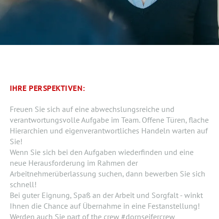
IHRE PERSPEKTIVEN:
Freuen Sie sich auf eine abwechslungsreiche und
verantwortungsvolle Aufgabe im Team. Offene Türen, flache
Hierarchien und eigenverantwortliches Handeln warten auf
Sie!
Wenn Sie sich bei den Aufgaben wiederfinden und eine
neue Herausforderung im Rahmen der
Arbeitnehmerüberlassung suchen, dann bewerben Sie sich
schnell!
Bei guter Eignung, Spaß an der Arbeit und Sorgfalt - winkt
Ihnen die Chance auf Übernahme in eine Festanstellung!
Werden auch Sie part of the crew
#dornseifercrew