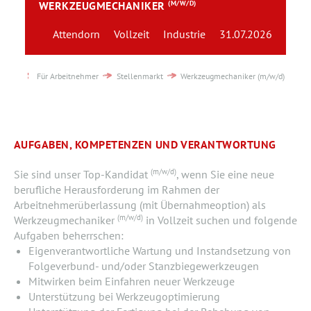
WERKZEUGMECHANIKER
(M/W/D)
Team
Attendorn
Vollzeit
Industrie
31.07.2026
Kontakt
Für Arbeitnehmer
Stellenmarkt
Werkzeugmechaniker (m/w/d)
Karriere
Login
AUFGABEN, KOMPETENZEN UND VERANTWORTUNG
(m/w/d)
Sie sind unser Top-Kandidat
, wenn Sie eine neue
berufliche Herausforderung im Rahmen der
Arbeitnehmerüberlassung (mit Übernahmeoption) als
(m/w/d)
Werkzeugmechaniker
in Vollzeit suchen und folgende
Aufgaben beherrschen:
Eigenverantwortliche Wartung und Instandsetzung von
Folgeverbund- und/oder Stanzbiegewerkzeugen
Mitwirken beim Einfahren neuer Werkzeuge
Unterstützung bei Werkzeugoptimierung