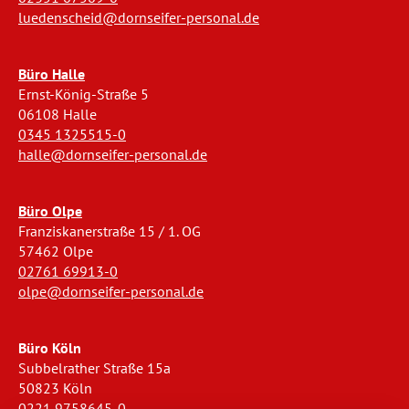
luedenscheid@dornseifer-personal.de
Büro Halle
Ernst-König-Straße 5
06108 Halle
0345 1325515-0
halle@dornseifer-personal.de
Büro Olpe
Franziskanerstraße 15 / 1. OG
57462 Olpe
02761 69913-0
olpe@dornseifer-personal.de
Büro Köln
Subbelrather Straße 15a
50823 Köln
0221 9758645-0