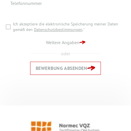
Telefonnummer
Ich akzeptiere die elektronische Speicherung meiner Daten
gemäß den
Datenschutzbestimmungen
.
*
Ich akzeptiere die elektronische Speicherung meiner Daten
ZURÜCK ZUR STARTSEITE
gemäß den
Datenschutzbestimmungen
.
*
BEWERBUNG ABSENDEN
Weitere Angaben
oder
BEWERBUNG ABSENDEN
Zurück
Zurück
Weiter