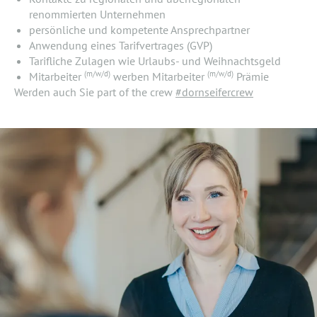
renommierten Unternehmen
persönliche und kompetente Ansprechpartner
Anwendung eines Tarifvertrages (GVP)
Tarifliche Zulagen wie Urlaubs- und Weihnachtsgeld
(m/w/d)
(m/w/d)
Mitarbeiter
werben Mitarbeiter
Prämie
Werden auch Sie part of the crew
#dornseifercrew