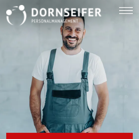
Für Arbeitnehmer
Für Unternehmen
Dornseifer DNA
Referenzen
Stellenmarkt
Blog