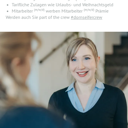
Tarifliche Zulagen wie Urlaubs- und Weihnachtsgeld
(m/w/d)
(m/w/d)
Mitarbeiter
werben Mitarbeiter
Prämie
Werden auch Sie part of the crew
#dornseifercrew