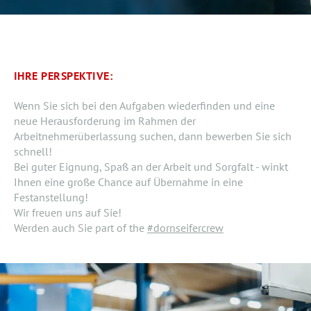
IHRE PERSPEKTIVE:
Wenn Sie sich bei den Aufgaben wiederfinden und eine
neue Herausforderung im Rahmen der
Arbeitnehmerüberlassung suchen, dann bewerben Sie sich
schnell!
Bei guter Eignung, Spaß an der Arbeit und Sorgfalt - winkt
Ihnen eine große Chance auf Übernahme in eine
Festanstellung!
Wir freuen uns auf Sie!
Werden auch Sie part of the
#dornseifercrew