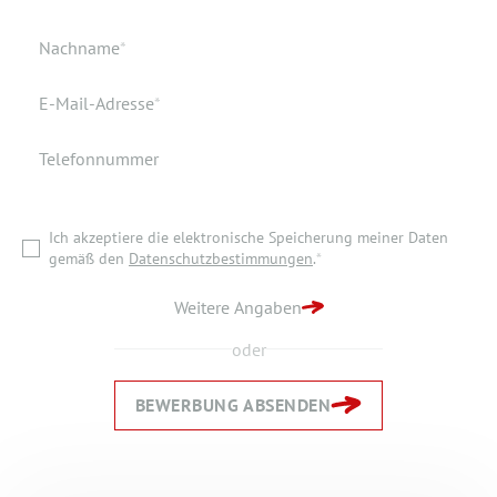
Geburtsort
Dokumente
Pflichtfeld
Nachname
*
Wohnort
Pflichtfeld
E-Mail-Adresse
*
Telefonnummer
Ich akzeptiere die elektronische Speicherung meiner Daten
gemäß den
Datenschutzbestimmungen
.
*
Ich akzeptiere die elektronische Speicherung meiner Daten
ZURÜCK ZUR STARTSEITE
gemäß den
Datenschutzbestimmungen
.
*
BEWERBUNG ABSENDEN
Weitere Angaben
oder
BEWERBUNG ABSENDEN
Zurück
Zurück
Weiter