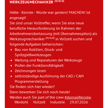
WERKZEUGMECHANIKER
(M/W/D)
Team
Hätte - Könnte - Würde war gestern! MACHEN! ist
Kontakt
angesagt!
Sie sind unser Volltreffer, wenn Sie eine neue
berufliche Herausforderung im Rahmen der
Karriere
Arbeitnehmerüberlassung (mit Übernahmeoption) als
(m/w/d)
Werkzeugmechaniker
in Vollzeit suchen und
Login
folgende Aufgaben beherrschen:
Bau von Kokillen, Druck- und
Spritzgießwerkzeugen
Wartung und Reparaturen der Werkzeuge
Prüfen der Funktionsfähigkeit
Zeichnungen lesen
selbstständige Ausführung der CAD / CAM
Programmerstellung
Sie finden sich hier wieder?
Dann bewerben Sie sich noch heute!
Werden auch Sie part of the crew
#dornseifercrew
Werdohl
Vollzeit
Industrie
29.07.2026