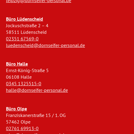
leipzig@dornseifer-personal.de
Büro Lüdenscheid
Jockuschstraße 2 – 4
58511 Lüdenscheid
02351 67569-0
luedenscheid@dornseifer-personal.de
Büro Halle
Ernst-König-Straße 5
06108 Halle
0345 1325515-0
halle@dornseifer-personal.de
Büro Olpe
Franziskanerstraße 15 / 1. OG
57462 Olpe
02761 69913-0