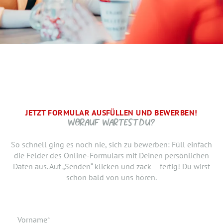
JETZT FORMULAR AUSFÜLLEN UND BEWERBEN!
BRAUCHEN WIR NOCH ...
SCHRITT.
DANKE, WIR FREUEN UNS AUF DICH UND MELDEN UNS
WORAUF WARTEST DU?
SCHNELLSTMÖGLICH.
Jetzt musst du uns nur noch verraten, ab wann Du bereit
So schnell ging es noch nie, sich zu bewerben: Füll einfach
bist, den neuen Job anzutreten. Du möchtest Deiner
die Felder des Online-Formulars mit Deinen persönlichen
Bewerbung doch noch einen Lebenslauf oder ein anderes
Daten aus. Auf „Senden“ klicken und zack – fertig! Du wirst
Dokument hinzufügen? Hier kannst Du es hochladen.
schon bald von uns hören.
Geburtsdatum
Verfügbar ab
Pflichtfeld
Vorname
*