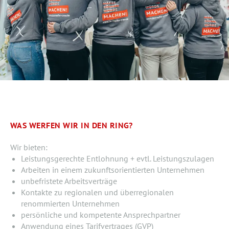
WAS WERFEN WIR IN DEN RING?
Wir bieten:
Leistungsgerechte Entlohnung + evtl. Leistungszulagen
Arbeiten in einem zukunftsorientierten Unternehmen
unbefristete Arbeitsverträge
Kontakte zu regionalen und überregionalen
renommierten Unternehmen
persönliche und kompetente Ansprechpartner
Anwendung eines Tarifvertrages (GVP)