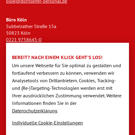
olpe@dornseifer-personal.de
Büro Köln
Subbelrather Straße 15a
50823 Köln
0221 9758645-0
koeln@dornseifer-personal.de
BEREIT? NACH EINEM KLICK GEHT’S LOS!
Büro Stendal
Um unsere Webseite für Sie optimal zu gestalten und
Westwall 18
fortlaufend verbessern zu können, verwen­den wir
39576 Stendal
Analysetools von Dritt­anbietern. Cookies, Tracking-
03931 520944-0
und (Re-)Targeting-Techno­logien werden erst mit
stendal@dornseifer-personal.de
Ihrer ausdrücklichen Zustimmung verwendet. Weitere
Informationen finden Sie in der
Datenschutzerklärung
.
Individuelle Cookie-Einstellungen
Navigation
Startseite
überspringen
Impressum