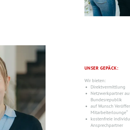
UNSER GEPÄCK:
Wir bieten:
Direktvermittlung
Netzwerkpartner au
Bundesrepublik
auf Wunsch Veröffen
Mitarbeiterlounge“
kostenfreie individ
Ansprechpartner