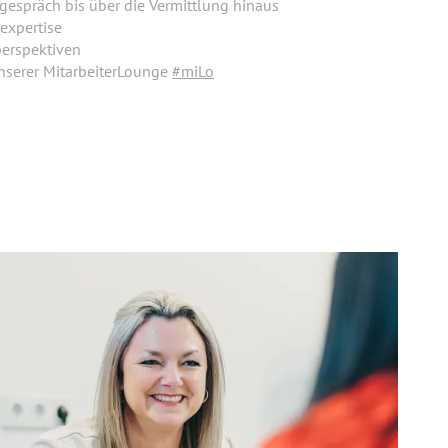
espräch bis über die Vermittlung hinaus
expertise
perspektiven
unserer MitarbeiterLounge
#miLo