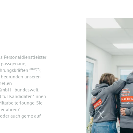
 Personaldienstleister
 passgenaue,
(m/w/d)
ührungskräften
,
n, begründen unseren
nellen
 GmbH
- bundesweit.
t für Kandidaten*innen
itarbeiterlounge. Sie
 erfahren?
oder auch gerne auf