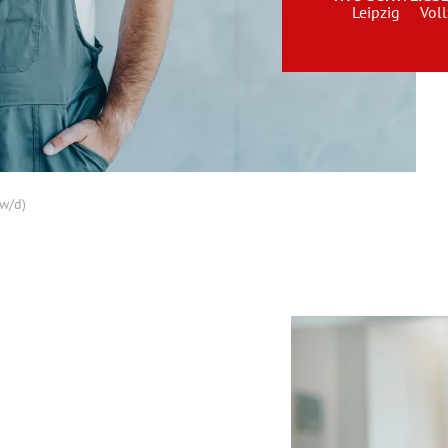
Leipzig
Voll
w/d)