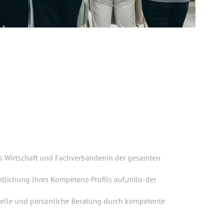
s Wirtschaft und Fachverbändenin der gesamten
tlichung Ihres Kompetenz-Profils auf„milo-der
uelle und persönliche Beratung durch kompetente