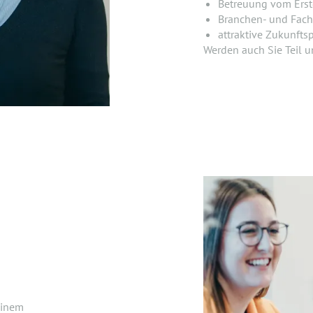
Betreuung vom Erstg
Branchen- und Fach
attraktive Zukunfts
Werden auch Sie Teil 
einem