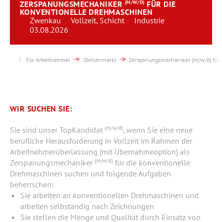
ZERSPANUNGSMECHANIKER
(M/W/D)
FÜR DIE
Team
KONVENTIONELLE DREHMASCHINEN
Zwenkau
Vollzeit, Schicht
Industrie
03.08.2026
Kontakt
Karriere
Für Arbeitnehmer
Stellenmarkt
Zerspanungsmechaniker (m/w/d) für
Login
WIR SUCHEN SIE:
(m/w/d)
Sie sind unser TopKandidat
, wenn Sie eine neue
berufliche Herausforderung in Vollzeit im Rahmen der
Arbeitnehmerüberlassung (mit Übernahmeoption) als
(m/w/d)
Zerspanungsmechaniker
für die konventionelle
Drehmaschinen suchen und folgende Aufgaben
beherrschen:
Sie arbeiten an konventionellen Drehmaschinen und
arbeiten selbständig nach Zeichnungen
Sie stellen die Menge und Qualität durch Einsatz von