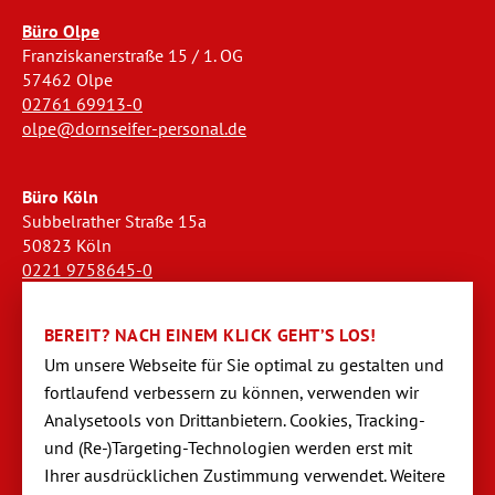
Büro Olpe
Franziskanerstraße 15 / 1. OG
57462 Olpe
02761 69913-0
olpe@dornseifer-personal.de
Büro Köln
Subbelrather Straße 15a
50823 Köln
0221 9758645-0
koeln@dornseifer-personal.de
BEREIT? NACH EINEM KLICK GEHT’S LOS!
Büro Stendal
Um unsere Webseite für Sie optimal zu gestalten und
Westwall 18
fortlaufend verbessern zu können, verwen­den wir
39576 Stendal
Analysetools von Dritt­anbietern. Cookies, Tracking-
03931 520944-0
und (Re-)Targeting-Techno­logien werden erst mit
stendal@dornseifer-personal.de
Ihrer ausdrücklichen Zustimmung verwendet. Weitere