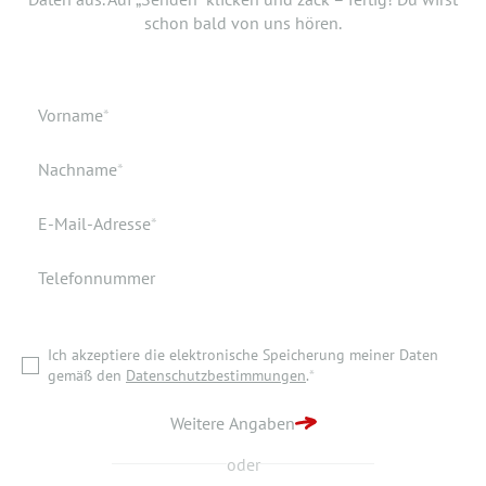
Dokument hinzufügen? Hier kannst Du es hochladen.
schon bald von uns hören.
Geburtsdatum
Verfügbar ab
Pflichtfeld
Vorname
*
Geburtsort
Dokumente
Pflichtfeld
Nachname
*
Wohnort
Pflichtfeld
E-Mail-Adresse
*
Telefonnummer
Ich akzeptiere die elektronische Speicherung meiner Daten
gemäß den
Datenschutzbestimmungen
.
*
Ich akzeptiere die elektronische Speicherung meiner Daten
ZURÜCK ZUR STARTSEITE
gemäß den
Datenschutzbestimmungen
.
*
BEWERBUNG ABSENDEN
Weitere Angaben
oder