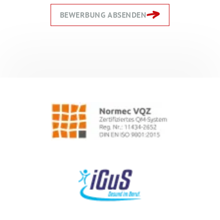
BEWERBUNG ABSENDEN
Zurück
Zurück
Weiter