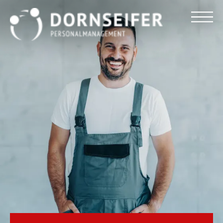
Für Arbeitnehmer
Für Unternehmen
Dornseifer DNA
Referenzen
Stellenmarkt
Blog