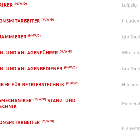
RIKER
(M/W/D)
Leipzig
ONSMITARBEITER
(M/W/D)
Freuden
GRAMMIERER
(M/W/D)
Großher
N- UND ANLAGENFÜHRER
(M/W/D)
Wilnsdo
N- UND ANLAGENBEDIENER
(M/W/D)
Großher
IKER FÜR BETRIEBSTECHNIK
(M/W/D)
Hilchen
GMECHANIKER
(M/W/D)
STANZ- UND
Meinerz
ECHNIK
ONSMITARBEITER
(M/W/D)
Finnent