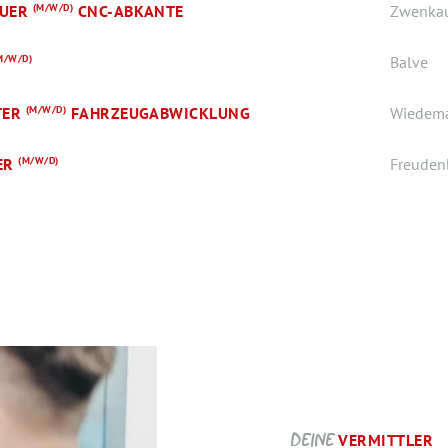
AUER
(M/W/D)
CNC-ABKANTE
Zwenka
M/W/D)
Balve
TER
(M/W/D)
FAHRZEUGABWICKLUNG
Wiedem
ER
(M/W/D)
Freuden
DEINE
VERMITTLER