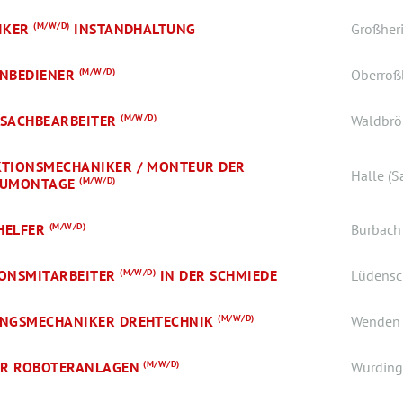
IKER
(M/W/D)
INSTANDHALTUNG
Großher
NBEDIENER
(M/W/D)
Oberroß
SACHBEARBEITER
(M/W/D)
Waldbrö
TIONSMECHANIKER / MONTEUR DER
Halle (S
AUMONTAGE
(M/W/D)
HELFER
(M/W/D)
Burbach
ONSMITARBEITER
(M/W/D)
IN DER SCHMIEDE
Lüdensc
NGSMECHANIKER DREHTECHNIK
(M/W/D)
Wenden
ER ROBOTERANLAGEN
(M/W/D)
Würding