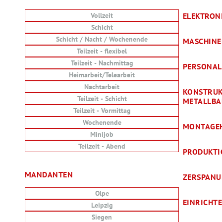
Vollzeit
ELEKTRON
Schicht
Schicht / Nacht / Wochenende
MASCHINE
Teilzeit - flexibel
Teilzeit - Nachmittag
PERSONAL
Heimarbeit/Telearbeit
Nachtarbeit
KONSTRUK
Teilzeit - Schicht
METALLB
Teilzeit - Vormittag
Wochenende
MONTAGE
Minijob
Teilzeit - Abend
PRODUKTI
MANDANTEN
ZERSPANU
Olpe
EINRICHT
Leipzig
Siegen