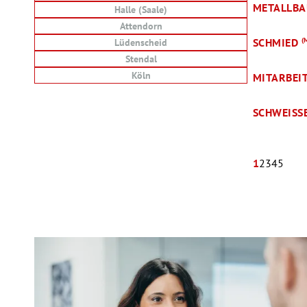
METALLB
Halle (Saale)
Attendorn
SCHMIED
(
Lüdenscheid
Stendal
Köln
MITARBEI
SCHWEISS
1
2
3
4
5