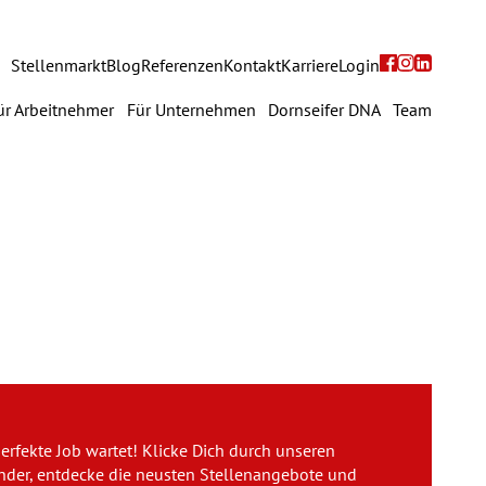
Navigation
Stellenmarkt
Blog
Referenzen
Kontakt
Karriere
Login
überspringen
avigation
ür Arbeitnehmer
Für Unternehmen
Dornseifer DNA
Team
berspringen
Für Arbeitnehmer
Für Unternehmen
Dornseifer DNA
Referenzen
Stellenmarkt
erfekte Job wartet! Klicke Dich durch unseren
Blog
inder, entdecke die neusten Stellenangebote und