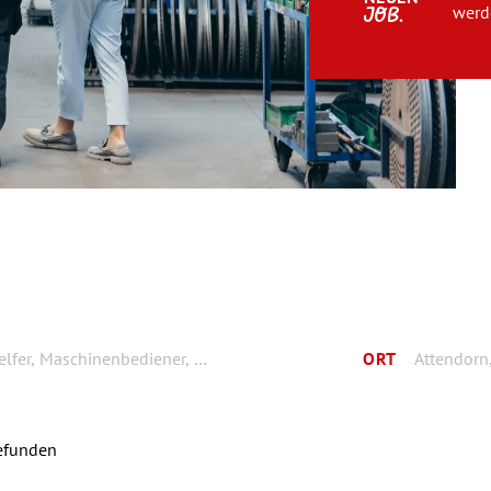
werde
JOB.
ORT
efunden